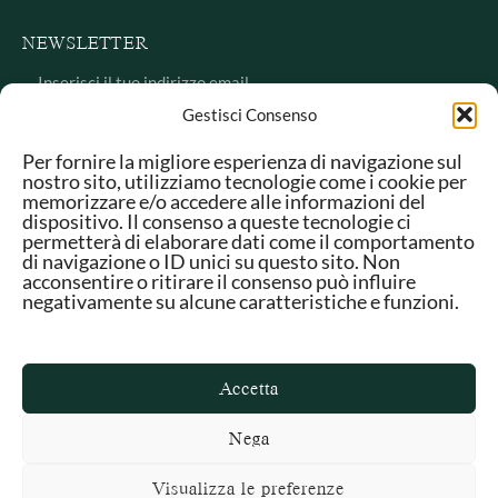
NEWSLETTER
Gestisci Consenso
Per fornire la migliore esperienza di navigazione sul
nostro sito, utilizziamo tecnologie come i cookie per
memorizzare e/o accedere alle informazioni del
dispositivo. Il consenso a queste tecnologie ci
permetterà di elaborare dati come il comportamento
di navigazione o ID unici su questo sito. Non
acconsentire o ritirare il consenso può influire
negativamente su alcune caratteristiche e funzioni.
Intervento co finanziato da POR Puglia FESR
2014/2020
bando Innoprocess
Accetta
Privacy Policy
–
Politica di rimborso e reso
Nega
© 2025 Itoliva – Made by
Origami Creative
Visualizza le preferenze