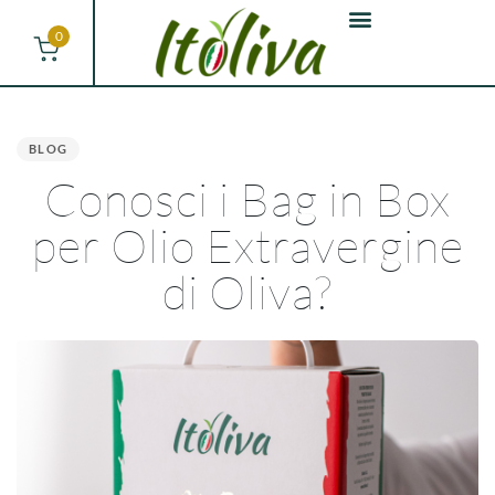
0
PUBLISHED
IN:
BLOG
Conosci i Bag in Box
per Olio Extravergine
di Oliva?